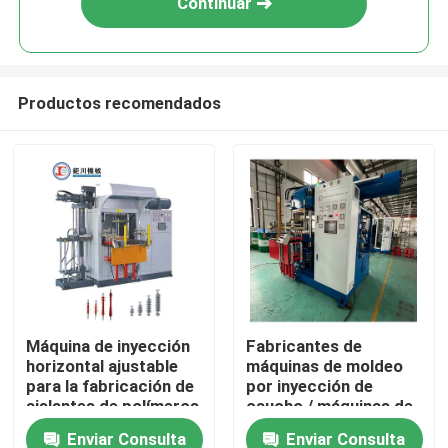
Continuar
Productos recomendados
Inicio
Máquina de inyección
Fabricantes de
horizontal ajustable
máquinas de moldeo
Productos
para la fabricación de
por inyección de
aislantes de polímeros
caucho / máquinas de
compuestos
fabricación de piezas
Enviar Consulta
Enviar Consulta
Videos
de caucho para