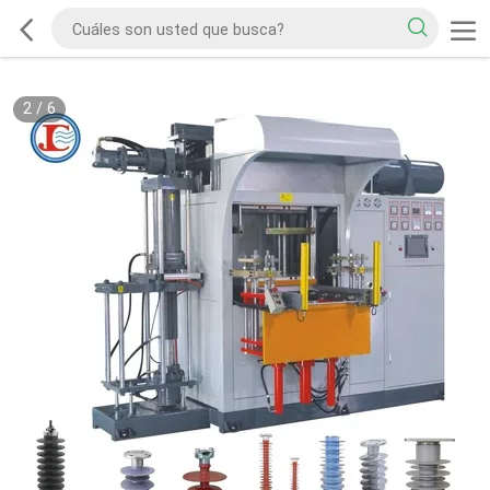
2
/
6