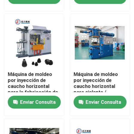
automóviles
Sobre nosotros
Visita a la fábrica
Control de Calidad
Contacto
Máquina de moldeo
Máquina de moldeo
por inyección de
por inyección de
caucho horizontal
caucho horizontal
para la fabricación de
para aislante /
noticias
piezas de automóviles
máquina de
Enviar Consulta
Enviar Consulta
fabricación de
aislante de alto voltaje
Solicitar una cotización
VR SHOW