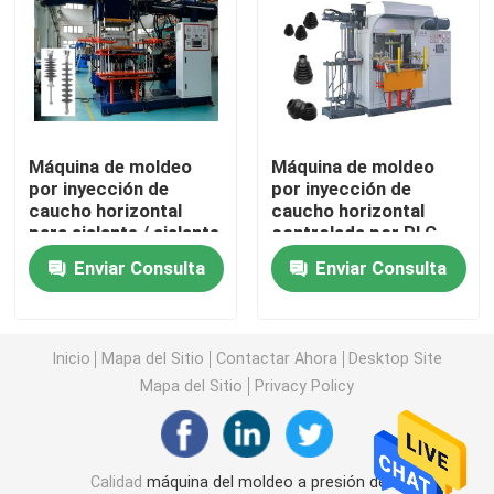
máquina del moldeo a presión de la goma de silicona
Máquina de goma vertical del moldeo a presión
Máquina de moldeo
Máquina de moldeo
por inyección de
por inyección de
Máquina de moldear de compresión del vacío
caucho horizontal
caucho horizontal
para aislante / aislante
controlada por PLC
de alta tensión
para automóviles y
Máquina de moldeo por inyección de caucho
Enviar Consulta
Enviar Consulta
piezas de automóviles
Máquina de vulcanización hidráulica
Inicio
Mapa del Sitio
Contactar Ahora
Desktop Site
Mapa del Sitio
Privacy Policy
Máquina del moldeo a presión del silicón
Máquina de goma horizontal del moldeo a presión
Calidad
máquina del moldeo a presión de la